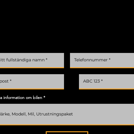
BIL!
När du vill sälja din bil hos oss kan du få en kostnadsfri
värdering genom att fylla i formuläret
ra information om bilen