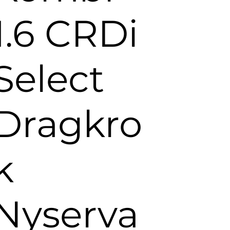
1.6 CRDi
Select
Dragkro
k
Nyserva