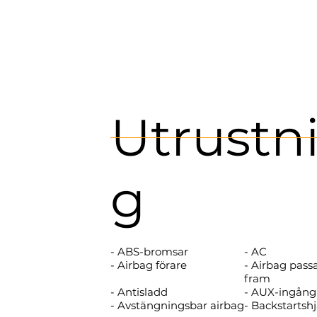
Utrustn
g
- ABS-bromsar
- AC
- Airbag förare
- Airbag pass
fram
- Antisladd
- AUX-ingång
- Avstängningsbar airbag
- Backstartsh