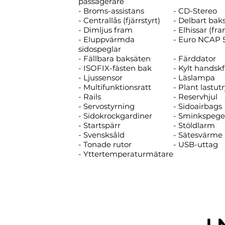
passagerare
- Broms-assistans
- CD-Stereo
- Centrallås (fjärrstyrt)
- Delbart bak
- Dimljus fram
- Elhissar (fr
- Eluppvärmda
- Euro NCAP 
sidospeglar
- Fällbara baksäten
- Färddator
- ISOFIX-fästen bak
- Kylt handsk
- Ljussensor
- Läslampa
- Multifunktionsratt
- Plant last
- Rails
- Reservhjul
- Servostyrning
- Sidoairbags
- Sidokrockgardiner
- Sminkspege
- Startspärr
- Stöldlarm
- Svensksåld
- Sätesvärme 
- Tonade rutor
- USB-uttag
- Yttertemperaturmätare