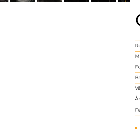
Re
Mi
Fo
Br
Vä
År
Fä