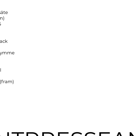
säte
am)
5
fack
utrymme
l
(fram)