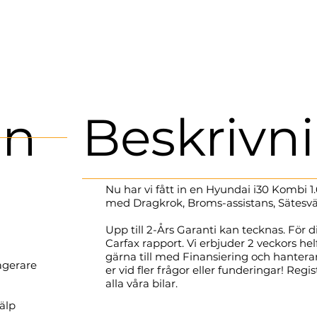
in
Beskrivn
Nu har vi fått in en Hyundai i30 Kombi
med Dragkrok, Broms-assistans, Sätesv
Upp till 2-Års Garanti kan tecknas. För d
Carfax rapport. Vi erbjuder 2 veckors hel
gärna till med Finansiering och hanterar 
agerare
er vid fler frågor eller funderingar! Reg
alla våra bilar.
jälp