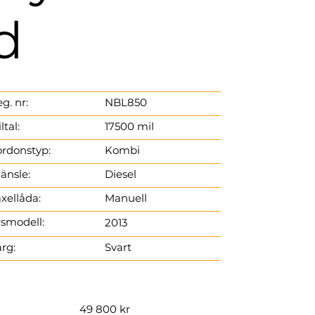
d
g. nr:
NBL850
ltal:
17500 mil
rdonstyp​:
Kombi
änsle:
Diesel
xellåda:
Manuell
smodell:
2013
rg:
Svart
49 800 kr