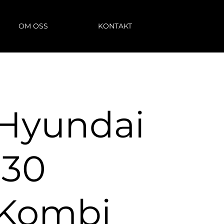
OM OSS
KONTAKT
Hyundai
i30
Kombi