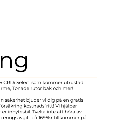
ing
 1.6 CRDi Select som kommer utrustad
ärme, Tonade rutor bak och mer!
in säkerhet bjuder vi dig på en gratis
försäkring kostnadsfritt! Vi hjälper
er inbytesbil. Tveka inte att höra av
istreringsavgift på 1695kr tillkommer på