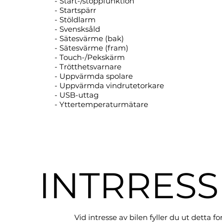
- Start-/stoppfunktion
- Startspärr
- Stöldlarm
- Svensksåld
- Sätesvärme (bak)
- Sätesvärme (fram)
- Touch-/Pekskärm
- Trötthetsvarnare
- Uppvärmda spolare
- Uppvärmda vindrutetorkare
- USB-uttag
- Yttertemperaturmätare
INTRRES
Vid intresse av bilen fyller du ut detta f