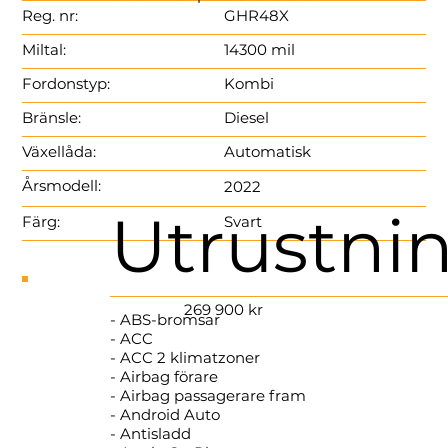
Reg. nr:
GHR48X
Miltal:
14300 mil
Fordonstyp​:
Kombi
Bränsle:
Diesel
Växellåda:
Automatisk
Årsmodell:
2022
Utrustni
Färg:
Svart
269 900 kr
- ABS-bromsar
- ACC
- ACC 2 klimatzoner
- Airbag förare
- Airbag passagerare fram
- Android Auto
- Antisladd