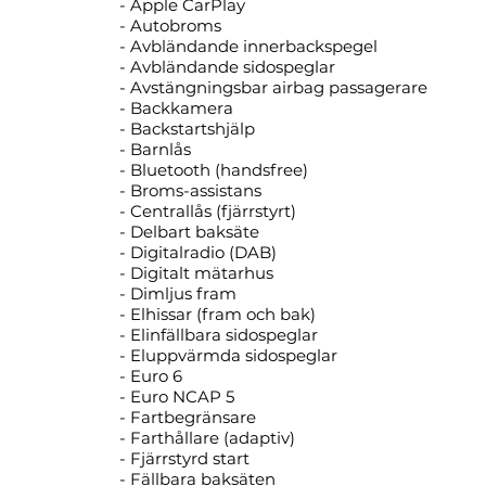
- Apple CarPlay
- Autobroms
- Avbländande innerbackspegel
- Avbländande sidospeglar
- Avstängningsbar airbag passagerare
- Backkamera
- Backstartshjälp
- Barnlås
- Bluetooth (handsfree)
- Broms-assistans
- Centrallås (fjärrstyrt)
- Delbart baksäte
- Digitalradio (DAB)
- Digitalt mätarhus
- Dimljus fram
- Elhissar (fram och bak)
- Elinfällbara sidospeglar
- Eluppvärmda sidospeglar
- Euro 6
- Euro NCAP 5
- Fartbegränsare
- Farthållare (adaptiv)
- Fjärrstyrd start
- Fällbara baksäten