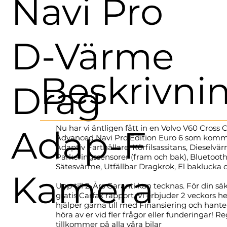
Navi Pro
D-Värme
Beskrivni
Drag
Adap-F
Nu har vi äntligen fått in en Volvo V60 Cros
Advanced Navi Pro Edition Euro 6 som komm
Adaptiv Farthållare, Körfilsassitans, Dieselv
Parkeringssensorer (fram och bak), Bluetooth
Sätesvärme, Utfällbar Dragkrok, El baklucka
Kamera
Upp till 2-Års Garanti kan tecknas. För din sä
gratis Carfax rapport. Vi erbjuder 2 veckors he
hjälper gärna till med Finansiering och hantera
höra av er vid fler frågor eller funderingar! R
tillkommer på alla våra bilar